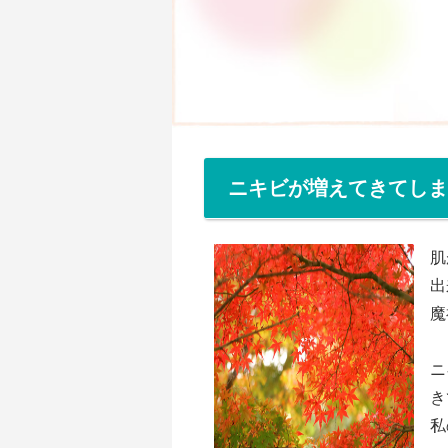
ニキビが増えてきてしま
肌
出
魔
ニ
き
私