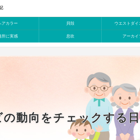
記
ヘアカラー
貝殻
ウエストダイ
随所に実感
息吹
アーカイ
ビの動向をチェックする