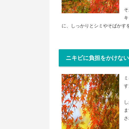
そ
キ
に、しっかりとシミやそばかす
ニキビに負担をかけない
ミ
す
し
ま
さ