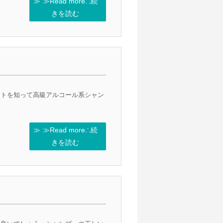
≫Read more∴続
きを読む
ットを知って高級アルコール系シャン
≫Read more∴続
きを読む